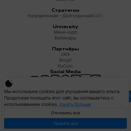
Стратегии
Направленная - Долгосрочная
NEW
University
Мини-курс
Вебинары
Партнёры
OKX
BingX
KuCoin
Social Media
support@resonance.vision
Мы используем cookies для улучшения вашего опыта.
supp
Продолжая посещать этот сайт, вы соглашаетесь с
использованием cookies.
Узнать больше
Отклонить все
Privacy Policy
Terms of Service
Cookie Policy
Принять все
© 2026 RESONANCE VISION LTD. All rights reserved.