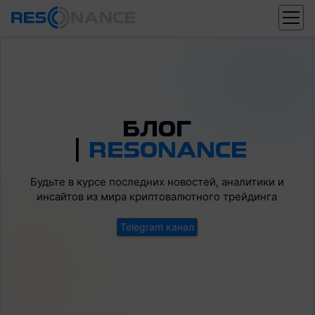
БЛОГ
|
RESONANCE
DOGE
ADA
Будьте в курсе последних новостей, аналитики и
BTC
DOT
ETH
XRP
SOL
AVAX
инсайтов из мира криптовалютного трейдинга
Telegram канал